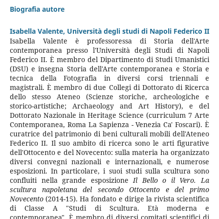
Biografia autore
Isabella Valente,
Università degli studi di Napoli Federico II
Isabella Valente è professoressa di Storia dell'Arte
contemporanea presso l'Università degli Studi di Napoli
Federico II. È membro del Dipartimento di Studi Umanistici
(DSU) e insegna Storia dell'Arte contemporanea e Storia e
tecnica della Fotografia in diversi corsi triennali e
magistrali. È membro di due Collegi di Dottorato di Ricerca
dello stesso Ateneo (Scienze storiche, archeologiche e
storico-artistiche; Archaeology and Art History), e del
Dottorato Nazionale in Heritage Science (curriculum 7 Arte
Contemporanea, Roma La Sapienza - Venezia Ca' Foscari). È
curatrice del patrimonio di beni culturali mobili dell'Ateneo
Federico II. Il suo ambito di ricerca sono le arti figurative
dell'Ottocento e del Novecento: sulla materia ha organizzato
diversi convegni nazionali e internazionali, e numerose
esposizioni. In particolare, i suoi studi sulla scultura sono
confluiti nella grande esposizione
Il Bello o il Vero. La
scultura napoletana del secondo Ottocento e del primo
Novecento
(2014-15). Ha fondato e dirige la rivista scientifica
di Classe A "Studi di Scultura. Età moderna e
contemporanea". È membro di diversi comitati scientifici di