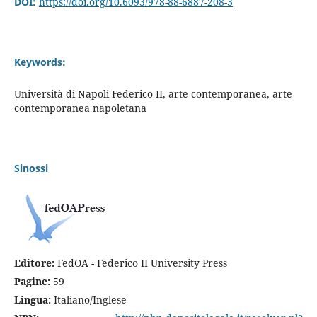
DOI:
https://doi.org/10.6093/978-88-6887-208-3
Keywords:
Università di Napoli Federico II, arte contemporanea, arte
contemporanea napoletana
Sinossi
Editore:
FedOA - Federico II University Press
Pagine:
59
Lingua:
Italiano/Inglese