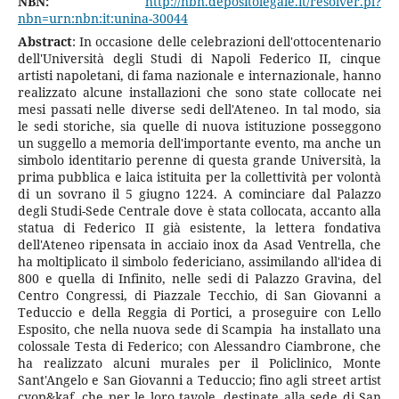
NBN:
http://nbn.depositolegale.it/resolver.pl?
nbn=urn:nbn:it:unina-30044
Abstract
: In occasione delle celebrazioni dell'ottocentenario
dell'Università degli Studi di Napoli Federico II, cinque
artisti napoletani, di fama nazionale e internazionale, hanno
realizzato alcune installazioni che sono state collocate nei
mesi passati nelle diverse sedi dell'Ateneo. In tal modo, sia
le sedi storiche, sia quelle di nuova istituzione posseggono
un suggello a memoria dell'importante evento, ma anche un
simbolo identitario perenne di questa grande Università, la
prima pubblica e laica istituita per la collettività per volontà
di un sovrano il 5 giugno 1224. A cominciare dal Palazzo
degli Studi-Sede Centrale dove è stata collocata, accanto alla
statua di Federico II già esistente, la lettera fondativa
dell'Ateneo ripensata in acciaio inox da Asad Ventrella, che
ha moltiplicato il simbolo federiciano, assimilando all'idea di
800 e quella di Infinito, nelle sedi di Palazzo Gravina, del
Centro Congressi, di Piazzale Tecchio, di San Giovanni a
Teduccio e della Reggia di Portici, a proseguire con Lello
Esposito, che nella nuova sede di Scampia ha installato una
colossale Testa di Federico; con Alessandro Ciambrone, che
ha realizzato alcuni murales per il Policlinico, Monte
Sant'Angelo e San Giovanni a Teduccio; fino agli street artist
cyop&kaf, che per le loro tavole, destinate alla sede di San