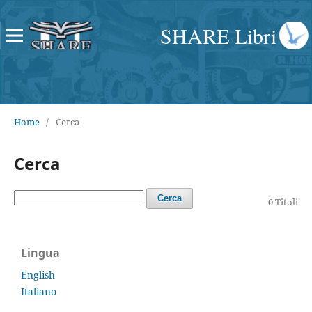
SHARE Libri
Home
/
Cerca
Cerca
Cerca
0 Titoli
Lingua
English
Italiano