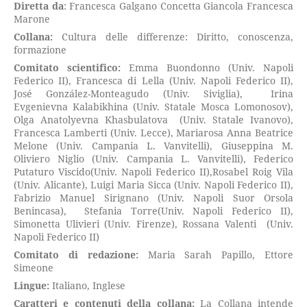
Diretta da
: Francesca Galgano Concetta Giancola Francesca
Marone
Collana:
Cultura delle differenze: Diritto, conoscenza,
formazione
Comitato scientifico:
Emma Buondonno (Univ. Napoli
Federico II), Francesca di Lella (Univ. Napoli Federico II),
José González-Monteagudo (Univ. Siviglia), Irina
Evgenievna Kalabikhina (Univ. Statale Mosca Lomonosov),
Olga Anatolyevna Khasbulatova (Univ. Statale Ivanovo),
Francesca Lamberti (Univ. Lecce), Mariarosa Anna Beatrice
Melone (Univ. Campania L. Vanvitelli), Giuseppina M.
Oliviero Niglio (Univ. Campania L. Vanvitelli), Federico
Putaturo Viscido(Univ. Napoli Federico II),Rosabel Roig Vila
(Univ. Alicante), Luigi Maria Sicca (Univ. Napoli Federico II),
Fabrizio Manuel Sirignano (Univ. Napoli Suor Orsola
Benincasa), Stefania Torre(Univ. Napoli Federico II),
Simonetta Ulivieri (Univ. Firenze), Rossana Valenti (Univ.
Napoli Federico II)
Comitato di redazione:
Maria Sarah Papillo, Ettore
Simeone
Lingue:
Italiano, Inglese
Caratteri e contenuti della collana:
La Collana intende