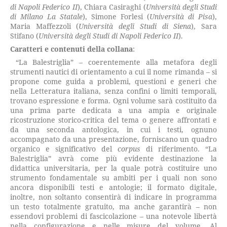
di Napoli Federico II
), Chiara Casiraghi (
Università degli Studi
di Milano La Statale
), Simone Forlesi (
Università di Pisa
),
Maria Maffezzoli (
Università degli Studi di Siena
), Sara
Stifano (
Università degli Studi di Napoli Federico II
).
Caratteri e contenuti della collana
:
“La Balestriglia” – coerentemente alla metafora degli
strumenti nautici di orientamento a cui il nome rimanda – si
propone come guida a problemi, questioni e generi che
nella Letteratura italiana, senza confini o limiti temporali,
trovano espressione e forma. Ogni volume sarà costituito da
una prima parte dedicata a una ampia e originale
ricostruzione storico-critica del tema o genere affrontati e
da una seconda antologica, in cui i testi, ognuno
accompagnato da una presentazione, forniscano un quadro
organico e significativo del
corpus
di riferimento. “La
Balestriglia” avrà come più evidente destinazione la
didattica universitaria, per la quale potrà costituire uno
strumento fondamentale su ambiti per i quali non sono
ancora disponibili testi e antologie; il formato digitale,
inoltre, non soltanto consentirà di indicare in programma
un testo totalmente gratuito, ma anche garantirà – non
essendovi problemi di fascicolazione – una notevole libertà
nella configurazione e nelle misure del volume. Al