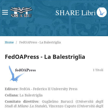
SHARE Libri
Home
/
FedOAPress - La Balestriglia
FedOAPress - La Balestriglia
1 Titoli
Editore:
FedOA - Federico II University Press
Collana:
La Balestriglia
Comitato direttivo
: Guglielmo Barucci (
Università degli
Studi di Milano La Statale
), Vincenzo Caputo (
Università degli