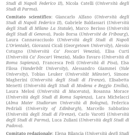
Studi di Napoli Federico II
), Nicola Catelli (
Università degli
Studi di Parma
).
Comitato scientifico
: Giancarlo Alfano (
Università degli
Studi di Napoli Federico II
), Gabriele Baldassari (
Università
degli Studi di Milano La Statale
), Marco Berisso (
Università
degli Studi di Genova
), Paolo Borsa (
Université
de Fribourg
),
Laura Cannavacciuolo (
Università degli Studi di Napoli
L’Orientale
), Giovanni Cicali (
Georgetown University
), Alessio
Cotugno (
Università Ca’ Foscari Venezia
), Elisa Curti
(
Università Ca’ Foscari Venezia
), Maiko Favaro (
Università di
Roma Sapienza
), Francesca Fedi (
Università di Pisa
), Elsa
Filosa (
Vanderbilt University
), Alessandro Giammei (
Yale
University
), Tobias Leuker (
Universität
Münster
), Simone
Magherini (
Università degli Studi di Firenze
), Elisabetta
Menetti (
Università
degli Studi di Modena e Reggio Emilia
),
Laura Melosi (
Università
di Macerata
), Rosanna Morace
(
Università degli Studi di Roma Sapienza
), Lara Michelacci
(
Alma Mater Studiorum Università di Bologna
), Federica
Pedriali (
University of
Edinburgh
), Marcello Sabbatino
(
Università degli Studi di Firenze
), Carlo Varotti (
Università
degli Studi di Parma
), Luca Zuliani (
Università degli Studi di
Padova
).
Comitato redazionale
: Elena Bilancia (
Università degli Studi