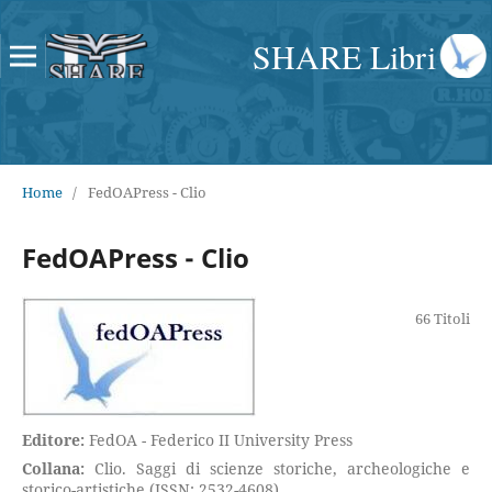
SHARE Libri
Home
/
FedOAPress - Clio
FedOAPress - Clio
66 Titoli
Editore:
FedOA - Federico II University Press
Collana:
Clio. Saggi di scienze storiche, archeologiche e
storico-artistiche (ISSN: 2532-4608)