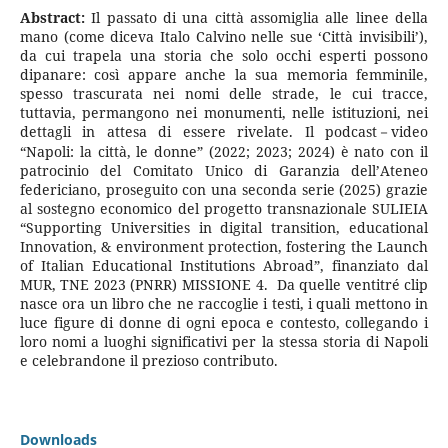
Abstract:
Il passato di una città assomiglia alle linee della
mano (come diceva Italo Calvino nelle sue ‘Città invisibili’),
da cui trapela una storia che solo occhi esperti possono
dipanare: così appare anche la sua memoria femminile,
spesso trascurata nei nomi delle strade, le cui tracce,
tuttavia, permangono nei monumenti, nelle istituzioni, nei
dettagli in attesa di essere rivelate. Il podcast－video
“Napoli: la città, le donne” (2022; 2023; 2024) è nato con il
patrocinio del Comitato Unico di Garanzia dell’Ateneo
federiciano, proseguito con una seconda serie (2025) grazie
al sostegno economico del progetto transnazionale SULIEIA
“Supporting Universities in digital transition, educational
Innovation, & environment protection, fostering the Launch
of Italian Educational Institutions Abroad”, finanziato dal
MUR, TNE 2023 (PNRR) MISSIONE 4. Da quelle ventitré clip
nasce ora un libro che ne raccoglie i testi, i quali mettono in
luce figure di donne di ogni epoca e contesto, collegando i
loro nomi a luoghi significativi per la stessa storia di Napoli
e celebrandone il prezioso contributo.
Downloads