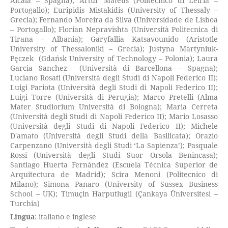
Alcalà – Spagna); Artur Mateus (Politecnico di Leiria –
Portogallo); Euripidis Mistakidis (University of Thessaly –
Grecia); Fernando Moreira da Silva (Universidade de Lisboa
– Portogallo); Florian Nepravishta (Università Politecnica di
Tirana – Albania); Garyfallia Katsavounido (Aristotle
University of Thessaloniki – Grecia); Justyna Martyniuk-
Pęczek (Gdańsk University of Technology – Polonia); Laura
Garcia Sanchez (Università di Barcellona – Spagna);
Luciano Rosati (Università degli Studi di Napoli Federico II);
Luigi Pariota (Università degli Studi di Napoli Federico II);
Luigi Torre (Università di Perugia); Marco Pretelli (Alma
Mater Studiorium Università di Bologna); Maria Cerreta
(Università degli Studi di Napoli Federico II); Mario Losasso
(Università degli Studi di Napoli Federico II); Michele
D'amato (Università degli Studi della Basilicata); Orazio
Carpenzano (Università degli Studi ‘La Sapienza’); Pasquale
Rossi (Università degli Studi Suor Orsola Benincasa);
Santiago Huerta Fernández (Escuela Técnica Superior de
Arquitectura de Madrid); Scira Menoni (Politecnico di
Milano); Simona Panaro (University of Sussex Business
School – UK); Timuçin Harputlugil (Çankaya Üniversitesi –
Turchia)
Lingua
: italiano e inglese