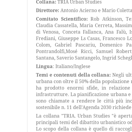
Collana:
TRIA Urban Studies
Direttore:
Antonio Acierno e Mario Coletta,
Comitato Scientifico:
Rob Atkinson, Te
Claudia Cassatella, Maria Cerreta, Massi
di Venosa, Conceta Fallanca, Ana Falù, I
Frediani, Giuseppe Ls Casas, Francesco Lo
Colom, Gabriel Pascariu, Domenico Pas
Pontrandolfi,Mosé Ricci, Samuel Rober
Santana, Saverio Santangelo, Ingrid Scheg
Lingua
: Italiano/Inglese
Temi e contenuti della collana:
Negli ul
urbana con oltre il 50% della popolazione 
ha prodotto enormi sfide, in relazione
infrastrutture. La pianificazione urbana e
sono chiamate a rendere le città più inclu
sostenibile n. 11 dell'Agenda 2030 richiede
La collana "TRIA. Urban Studies "è aperta 
principali temi del dibattito urbanistico od
Lo scopo della collana è quello di raccog