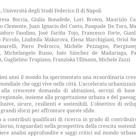
 Università degli Studi Federico II di Napoli
resa Boccia, Giulia Bonafede, Lori Brown, Maurizio Ca
mo Clemente, Juan Ignacio del Cueto, Pasquale De Toro, M
sidoro Fasolino, José Fariña Tojo, Francesco Forte, Gian
 Piccolo, Liudmila Makarova, Elena Marchigiani, Oriol Ne
sarelli, Piero Pedrocco, Michéle Pezzagno, Piergiuse
t, Michelangelo Russo, Inés Sánchez de Madariaga, Pa
k, Guglielmo Trupiano, Franziska Ullmann, Michele Zazzi
timi anni il mondo ha sperimentato una straordinaria cres
mondiale che oggi vive nelle città. L’accelerata urbanizzaz
 alla crescente domanda di abitazioni, servizi di bas
 regionale, insieme alla progettazione urbana e del paesag
sive, sicure, resilienti e sostenibili. L'obiettivo di svil
 grandi sforzi per affrontare queste sfide.
a contributi qualificati di ricerca in grado di contribuir
ierno, traguardati nella prospettiva della crescita sostenib
liere analisi approfondite e saggi critici sul mondo urban