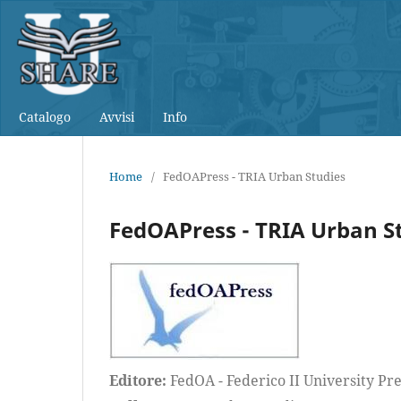
Catalogo
Avvisi
Info
Home
/
FedOAPress - TRIA Urban Studies
FedOAPress - TRIA Urban S
Editore:
FedOA - Federico II University Pre