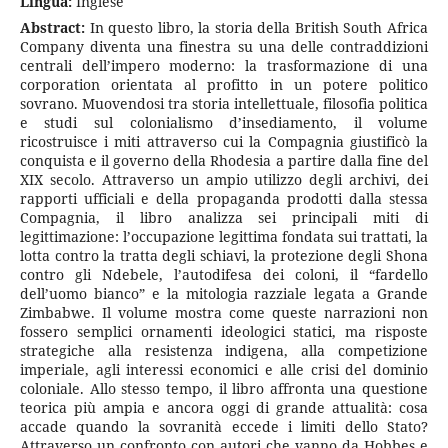
Lingua:
Inglese
Abstract:
In questo libro, la storia della British South Africa
Company diventa una finestra su una delle contraddizioni
centrali dell’impero moderno: la trasformazione di una
corporation orientata al profitto in un potere politico
sovrano. Muovendosi tra storia intellettuale, filosofia politica
e studi sul colonialismo d’insediamento, il volume
ricostruisce i miti attraverso cui la Compagnia giustificò la
conquista e il governo della Rhodesia a partire dalla fine del
XIX secolo. Attraverso un ampio utilizzo degli archivi, dei
rapporti ufficiali e della propaganda prodotti dalla stessa
Compagnia, il libro analizza sei principali miti di
legittimazione: l’occupazione legittima fondata sui trattati, la
lotta contro la tratta degli schiavi, la protezione degli Shona
contro gli Ndebele, l’autodifesa dei coloni, il “fardello
dell’uomo bianco” e la mitologia razziale legata a Grande
Zimbabwe. Il volume mostra come queste narrazioni non
fossero semplici ornamenti ideologici statici, ma risposte
strategiche alla resistenza indigena, alla competizione
imperiale, agli interessi economici e alle crisi del dominio
coloniale. Allo stesso tempo, il libro affronta una questione
teorica più ampia e ancora oggi di grande attualità: cosa
accade quando la sovranità eccede i limiti dello Stato?
Attraverso un confronto con autori che vanno da Hobbes e