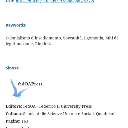
DOI:
https://doi.org/10.6093/978-88-6887-427-8
Keywords:
Colonialismo d’insediamento, Sovranità, Egemonia, Miti di
legittimazione, Rhodesia
Sinossi
Editore:
FedOA - Federico II University Press
Collana:
Scuola delle Scienze Umane e Sociali. Quaderni
Pagine:
163