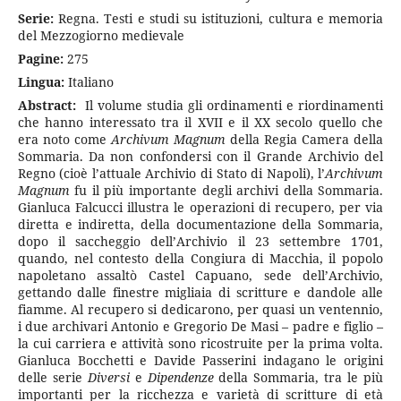
Serie:
Regna. Testi e studi su istituzioni, cultura e memoria
del Mezzogiorno medievale
Pagine:
275
Lingua:
Italiano
Abstract:
Il volume studia gli ordinamenti e riordinamenti
che hanno interessato tra il XVII e il XX secolo quello che
era noto come
Archivum Magnum
della Regia Camera della
Sommaria. Da non confondersi con il Grande Archivio del
Regno (cioè l’attuale Archivio di Stato di Napoli), l’
Archivum
Magnum
fu il più importante degli archivi della Sommaria.
Gianluca Falcucci illustra le operazioni di recupero, per via
diretta e indiretta, della documentazione della Sommaria,
dopo il saccheggio dell’Archivio il 23 settembre 1701,
quando, nel contesto della Congiura di Macchia, il popolo
napoletano assaltò Castel Capuano, sede dell’Archivio,
gettando dalle finestre migliaia di scritture e dandole alle
fiamme. Al recupero si dedicarono, per quasi un ventennio,
i due archivari Antonio e Gregorio De Masi – padre e figlio –
la cui carriera e attività sono ricostruite per la prima volta.
Gianluca Bocchetti e Davide Passerini indagano le origini
delle serie
Diversi
e
Dipendenze
della Sommaria, tra le più
importanti per la ricchezza e varietà di scritture di età