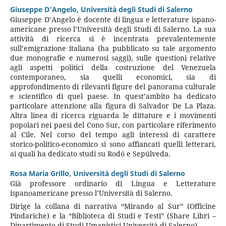
Giuseppe D'Angelo,
Università degli Studi di Salerno
Giuseppe D’Angelo è docente di lingua e letterature ispano-
americane presso l’Università degli Studi di Salerno. La sua
attività di ricerca si è incentrata prevalentemente
sull’emigrazione italiana (ha pubblicato su tale argomento
due monografie e numerosi saggi), sulle questioni relative
agli aspetti politici della costruzione del Venezuela
contemporaneo, sia quelli economici, sia di
approfondimento di rilevanti figure del panorama culturale
e scientifico di quel paese. In quest’ambito ha dedicato
particolare attenzione alla figura di Salvador De La Plaza.
Altra linea di ricerca riguarda le dittature e i movimenti
popolari nei paesi del Cono Sur, con particolare riferimento
al Cile. Nel corso del tempo agli interessi di carattere
storico-politico-economico si sono affiancati quelli letterari,
ai quali ha dedicato studi su Rodó e Sepúlveda.
Rosa Maria Grillo,
Università degli Studi di Salerno
Già professore ordinario di Lingua e Letterature
ispanoamericane presso l’Università di Salerno.
Dirige la collana di narrativa “Mirando al Sur” (Officine
Pindariche) e la “Biblioteca di Studi e Testi” (Share Libri –
Dipartimento di Studi Umanistici Università di Salerno).