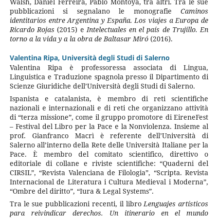
Walsh, Daniel Ferreira, Pablo Montoya, tra altri. Tra le sue
pubblicazioni si segnalano le monografie
Caminos
identitarios entre Argentina y España.
Los viajes a Europa de
Ricardo Rojas
(2015) e
Intelectuales en el país de Trujillo. En
torno a la vida y a la obra de Baltasar Miró
(2016).
Valentina Ripa,
Università degli Studi di Salerno
Valentina Ripa è professoressa associata di Lingua,
Linguistica e Traduzione spagnola presso il Dipartimento di
Scienze Giuridiche dell’Università degli Studi di Salerno.
Ispanista e catalanista, è membro di reti scientifiche
nazionali e internazionali e di reti che organizzano attività
di “terza missione”, come il gruppo promotore di EireneFest
– Festival del Libro per la Pace e la Nonviolenza. Insieme al
prof. Gianfranco Macrì è referente dell’Università di
Salerno all’interno della Rete delle Università Italiane per la
Pace. È membro del comitato scientifico, direttivo o
editoriale di collane e riviste scientifiche: “Quaderni del
CIRSIL”, “Revista Valenciana de Filologia”, “Scripta. Revista
Internacional de Literatura i Cultura Medieval i Moderna”,
“Ombre del diritto”, “Iura & Legal Systems”.
Tra le sue pubblicazioni recenti, il libro
Lenguajes artísticos
para reivindicar derechos. Un itinerario en el mundo