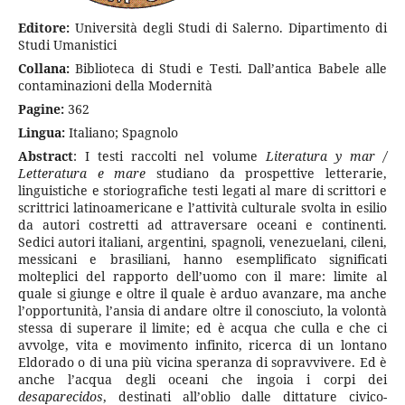
Editore:
Università degli Studi di Salerno. Dipartimento di
Studi Umanistici
Collana:
Biblioteca di Studi e Testi. Dall’antica Babele alle
contaminazioni della Modernità
Pagine:
362
Lingua:
Italiano; Spagnolo
Abstract
: I testi raccolti nel volume
Literatura y mar /
Letteratura e mare
studiano da prospettive letterarie,
linguistiche e storiografiche testi legati al mare di scrittori e
scrittrici latinoame­ricane e l’attività culturale svolta in esilio
da autori costretti ad at­traversare oceani e continenti.
Sedici autori italiani, argentini, spagnoli, venezuelani, cileni,
messicani e brasiliani, hanno esemplificato significati
molteplici del rapporto dell’uomo con il mare: limite al
quale si giunge e oltre il quale è arduo avanzare, ma an­che
l’opportunità, l’ansia di andare oltre il conosciuto, la volontà
stessa di superare il limite; ed è acqua che culla e che ci
avvolge, vita e movimento infinito, ricerca di un lontano
Eldorado o di una più vicina speranza di sopravvivere. Ed è
anche l’acqua degli oceani che ingoia i corpi dei
desaparecidos
, destinati all’oblio dalle dit­tature civico-