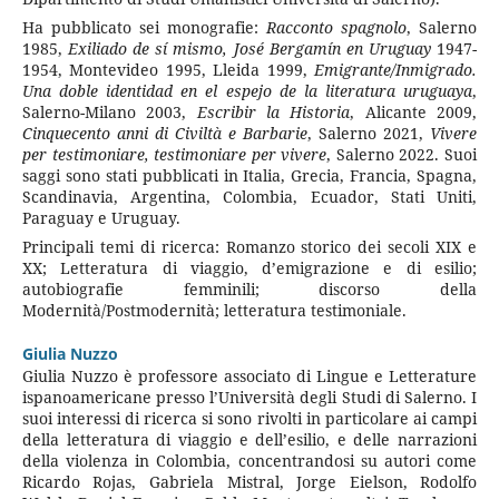
Ha pubblicato sei monografie:
Racconto spagnolo
, Salerno
1985,
Exiliado de sí mismo, José Bergamín en Uruguay
1947-
1954, Montevideo 1995, Lleida 1999,
Emigrante/Inmigrado.
Una doble identidad en el espejo de la literatura uruguaya
,
Salerno-Milano 2003,
Escribir la Historia
, Alicante 2009,
Cinquecento anni di Civiltà e Barbarie
, Salerno 2021,
Vivere
per testimoniare, testimoniare per vivere
, Salerno 2022. Suoi
saggi sono stati pubblicati in Italia, Grecia, Francia, Spagna,
Scandinavia, Argentina, Colombia, Ecuador, Stati Uniti,
Paraguay e Uruguay.
Principali temi di ricerca: Romanzo storico dei secoli XIX e
XX; Letteratura di viaggio, d’emigrazione e di esilio;
autobiografie femminili; discorso della
Modernità/Postmodernità; letteratura testimoniale.
Giulia Nuzzo
Giulia Nuzzo è professore associato di Lingue e Letterature
ispanoamericane presso l’Università degli Studi di Salerno. I
suoi interessi di ricerca si sono rivolti in particolare ai campi
della letteratura di viaggio e dell’esilio, e delle narrazioni
della violenza in Colombia, concentrandosi su autori come
Ricardo Rojas, Gabriela Mistral, Jorge Eielson, Rodolfo