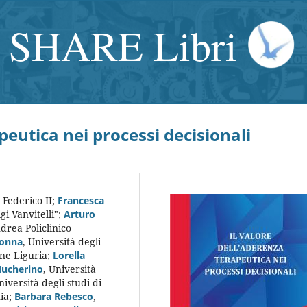
SHARE Libri
peutica nei processi decisionali
 Federico II
;
Francesca
i Vanvitelli"
;
Arturo
rea Policlinico
lonna
,
Università degli
ne Liguria
;
Lorella
Mucherino
,
Università
niversità degli studi di
ia
;
Barbara Rebesco
,