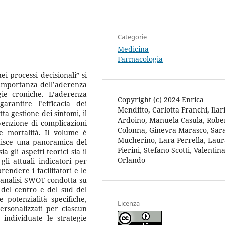
Categorie
Medicina
Farmacologia
ei processi decisionali” si
’importanza dell’aderenza
gie croniche. L’aderenza
Copyright (c) 2024 Enrica
arantire l’efficacia dei
Menditto, Carlotta Franchi, Ilar
ta gestione dei sintomi, il
Ardoino, Manuela Casula, Robe
venzione di complicazioni
Colonna, Ginevra Marasco, Sar
e mortalità. Il volume è
Mucherino, Lara Perrella, Laur
rnisce una panoramica del
Pierini, Stefano Scotti, Valentin
 gli aspetti teorici sia il
Orlando
gli attuali indicatori per
rendere i facilitatori e le
’analisi SWOT condotta su
 del centro e del sud del
 e potenzialità specifiche,
Licenza
ersonalizzati per ciascun
individuate le strategie