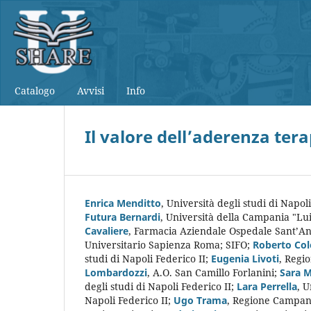
Catalogo
Avvisi
Info
Il valore dell’aderenza tera
Enrica Menditto
,
Università degli studi di Napoli
Futura Bernardi
,
Università della Campania "Luig
Cavaliere
,
Farmacia Aziendale Ospedale Sant’And
Universitario Sapienza Roma; SIFO
;
Roberto Co
studi di Napoli Federico II
;
Eugenia Livoti
,
Regio
Lombardozzi
,
A.O. San Camillo Forlanini
;
Sara 
degli studi di Napoli Federico II
;
Lara Perrella
,
U
Napoli Federico II
;
Ugo Trama
,
Regione Campan