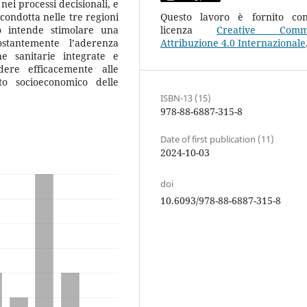
nei processi decisionali, e
Questo lavoro è fornito co
T condotta nelle tre regioni
licenza
Creative Comm
o intende stimolare una
Attribuzione 4.0 Internazionale
ostantemente l’aderenza
he sanitarie integrate e
ndere efficacemente alle
to socioeconomico delle
ISBN-13 (15)
978-88-6887-315-8
Date of first publication (11)
2024-10-03
doi
10.6093/978-88-6887-315-8