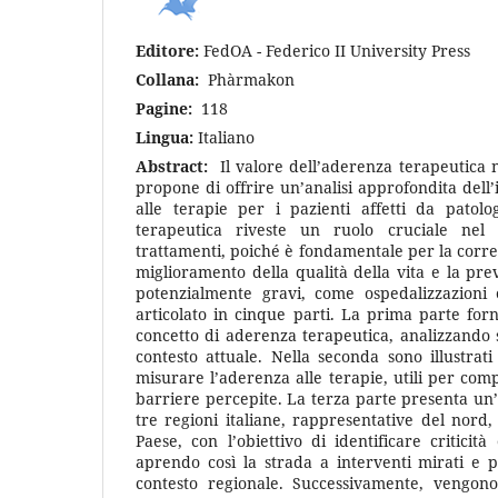
Editore:
FedOA - Federico II University Press
Collana:
Phàrmakon
Pagine:
118
Lingua:
Italiano
Abstract:
Il valore dell’aderenza terapeutica n
propone di offrire un’analisi approfondita dell
alle terapie per i pazienti affetti da patolo
terapeutica riveste un ruolo cruciale nel g
trattamenti, poiché è fondamentale per la corret
miglioramento della qualità della vita e la pre
potenzialmente gravi, come ospedalizzazioni 
articolato in cinque parti. La prima parte fo
concetto di aderenza terapeutica, analizzando sia
contesto attuale. Nella seconda sono illustrati 
misurare l’aderenza alle terapie, utili per comp
barriere percepite. La terza parte presenta un
tre regioni italiane, rappresentative del nord,
Paese, con l’obiettivo di identificare criticità
aprendo così la strada a interventi mirati e p
contesto regionale. Successivamente, vengono 