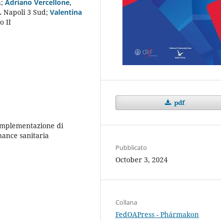
a
;
Adriano Vercellone
,
L Napoli 3 Sud
;
Valentina
o II
pdf
 Implementazione di
nance sanitaria
Pubblicato
October 3, 2024
Collana
FedOAPress - Phármakon