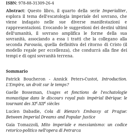
ISBN:
978-88-31309-26-4
Abstract:
Questo libro, il quarto della serie
Imperialiter
,
esplora il tema dell’escatologia imperiale del sovrano, che
viene indagato nelle sue diverse manifestazioni e
rappresentazioni. Evocando le suggestioni dei destini ultimi
dell’umanità, il sovrano amplifica le forme della sua
sovranità, associando a essa i tratti che la collegano alla
seconda
Parousia
, quella definitiva del ritorno di Cristo (il
modello regale per eccellenza), che condurrà alla fine dei
tempi e di ogni sovranità terrena.
Sommario
Patrick Boucheron - Annick Peters-Custot,
Introduction.
L’Empire, un droit sur le temps?
Gaelle Bosseman,
Usages et fonctions de l’eschatologie
monastique dans le discours royal puis impérial ibérique: le
e
e
tournant des XI
-XII
siècles
Lucien Dabadie,
Cola di Rienzo’s Embassy at Prague:
Between Imperial Dreams and Popular Justice
Gaia Tomazzoli,
Mito imperiale e messianismo: un codice
retorico-politico nell’opera di Petrarca