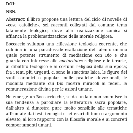
DOI:
NBN:
Abstract:
Il libro propone una lettura del ciclo di novelle di
«cose catoliche», sei racconti collegati dal comune tema
latamente teologico, dove alla realizzazione comica si
affianca la problematizzazione della morale religiosa.
Boccaccio sviluppa una riflessione teologica coerente, che
culmina in una paradossale esaltazione del talento umano
quale potente strumento di mediazione con Dio e che
guarda con interesse alle
auctoritates
religiose e letterarie,
al dibattito teologico e ai costumi religiosi della sua epoca;
fra i temi più urgenti, ci sono la
sanctitas
laica, le figure dei
santi canonici o popolari nelle pratiche devozionali, le
modalità mediante cui Dio mostra miracoli ai fedeli, la
remunerazione divina per le azioni umane.
Ne emerge un Boccaccio che, se da un lato non smentisce la
sua tendenza a parodiare la letteratura sacra popolare,
dall’altro si dimostra pure molto sensibile alle tematiche
affrontate dai testi teologici e letterari di tono o argomento
elevato, al loro rapporto con la filosofia morale e ai concreti
comportamenti umani.