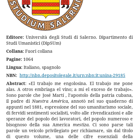
Editore:
Università degli Studi di Salerno. Dipartimento di
Studi Umanistici (DipSUm)
Collana:
Fuori collana
Pagine:
1064
Lingua:
Italiano, spagnolo
NBN:
http://nbn.depositolegale.it/urn:nbn:it:unina-29185
Abstract
: «El trabajo me engolosina. El trabajo me pone
alas. A otros embriaga el vino; a mí el exceso de trabajo».
Sono parole che José Martí , l’apostolo della patria cubana,
il padre di
Nuestra América
, annotò nel suo quaderno di
appunti nel 1881, espressione del suo umanitarismo sociale,
di fervidi sentimenti socialisti, volto alle rivendicazioni e alle
speranze del popolo dei lavoratori, del popolo numeroso e
bisognoso della sua America
mestiza
. Ci sono parse tali
parole un veicolo privilegiato per richiamare, sin dal titolo
di questo volume, una delle cifre essenziali della