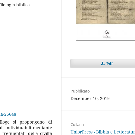
lologia biblica
Pdf
Pubblicato
December 10, 2019
ina-25648
illoge si propongono di
Collana
ali individuabili mediante
UniorPress - Bibbia e Letteratu
 frequentati della civiltà