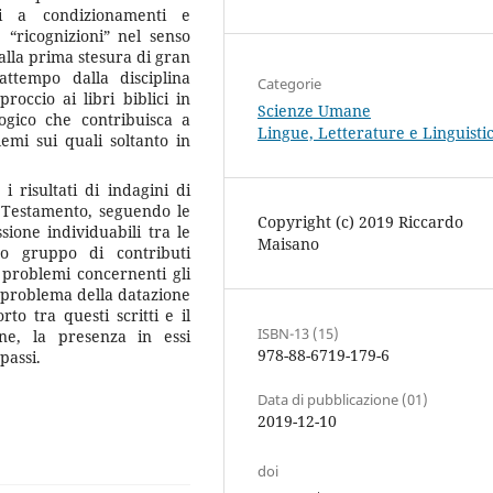
i a condizionamenti e
 “ricognizioni” nel senso
dalla prima stesura di gran
attempo dalla disciplina
Categorie
occio ai libri biblici in
Scienze Umane
ogico che contribuisca a
Lingue, Letterature e Linguisti
mi sui quali soltanto in
 risultati di indagini di
co Testamento, seguendo le
Copyright (c) 2019 Riccardo
sione individuabili tra le
Maisano
do gruppo di contributi
problemi concernenti gli
il problema della datazione
rto tra questi scritti e il
ISBN-13 (15)
ne, la presenza in essi
978-88-6719-179-6
passi.
Data di pubblicazione (01)
2019-12-10
doi