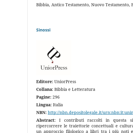
Bibbia, Antico Testamento, Nuovo Testamento, Fi
Sinossi
Editore:
UniorPress
Collana:
Bibbia e Letteratura
Pagine:
296
Lingua:
Italia
NBN:
http://nbn.depositolegale.it/urn:nbn:it:un
Abstract:
I contributi raccolti in questa s
ripercorrere le traiettorie concettuali e cultur
un approccio filologico a libri tra i più noti e