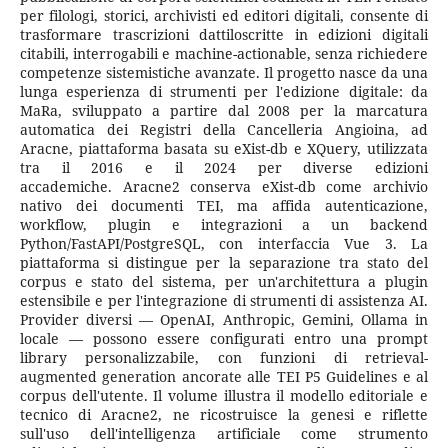
per filologi, storici, archivisti ed editori digitali, consente di
trasformare trascrizioni dattiloscritte in edizioni digitali
citabili, interrogabili e machine-actionable, senza richiedere
competenze sistemistiche avanzate. Il progetto nasce da una
lunga esperienza di strumenti per l'edizione digitale: da
MaRa, sviluppato a partire dal 2008 per la marcatura
automatica dei Registri della Cancelleria Angioina, ad
Aracne, piattaforma basata su eXist-db e XQuery, utilizzata
tra il 2016 e il 2024 per diverse edizioni
accademiche. Aracne2 conserva eXist-db come archivio
nativo dei documenti TEI, ma affida autenticazione,
workflow, plugin e integrazioni a un backend
Python/FastAPI/PostgreSQL, con interfaccia Vue 3. La
piattaforma si distingue per la separazione tra stato del
corpus e stato del sistema, per un'architettura a plugin
estensibile e per l'integrazione di strumenti di assistenza AI.
Provider diversi — OpenAI, Anthropic, Gemini, Ollama in
locale — possono essere configurati entro una prompt
library personalizzabile, con funzioni di retrieval-
augmented generation ancorate alle TEI P5 Guidelines e al
corpus dell'utente. Il volume illustra il modello editoriale e
tecnico di Aracne2, ne ricostruisce la genesi e riflette
sull'uso dell'intelligenza artificiale come strumento