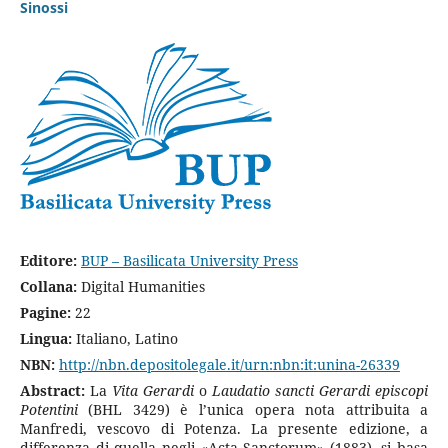
Sinossi
Editore
:
BUP – Basilicata University Press
Collana
:
Digital Humanities
Pagine
:
22
Lingua
:
Italiano, Latino
NBN
:
http://nbn.depositolegale.it/urn:nbn:it:unina-26339
Abstract:
La
Vita Gerardi
o
Laudatio sancti Gerardi episcopi
Potentini
(BHL 3429) è l’unica opera nota attribuita a
Manfredi, vescovo di Potenza. La presente edizione, a
differenza di quella negli «Acta Sanctorum» (1883), si basa