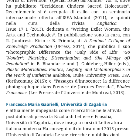
Works of Invention” (special issue)
darkmatter
vol. 8, dove
ha pubblicato “Deriddean Cinders/ Sacred Holocausts”.
Recentemente si è occupata di esilio, con un seminario
internazionale offerto all’ISEA-Istanbul (2011), e quindi
nella cura della rivista
Anglistica
-
Issue 17 1 (2013), dedicata a “Writing Exile: Women, the
Arts, and Technologies”. In pubblicazione sono la cura, con
R. Jambresic Kirin e B. Prienda, di
A Feminist Critique of
Knowledge Production
(UPress, 2014), che pubblica il suo
“Photographic Difference: the ‘Only Side of Life’;
‘Go
Wonder’: Plasticity, Dissemination and (the Mirage of)
Revolution”
in B. Bhandar e and J. Goldeberg-Hiller (eds.),
Plastic Materialities: Politics, Legality, and Metamorphosis in
the Work of Catherine Malabou
, Duke University Press, USA
(forthcoming 2015); e “Passages d’innocence: la différence
photographique dans l’œuvre de Jacques Derrida”,
Etudes
Francaises
(Les Presses de l’Université de Montreal, 2015).
Francesca Maria Gabrielli,
Università di Zagabria
è attualmente impegnata come ricercatrice nelle attività
post-dottorali presso la Facoltà di Lettere e Filosofia,
Università di Zagabria, dove insegna corsi di Letteratura
italiana moderna.Ha conseguito il dottorato nel 2015 presso
l'Università di Zagabria.Le sue ricerche e pubblicazioni