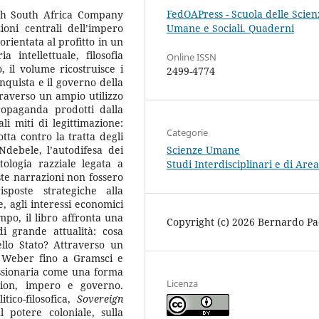
FedOAPress - Scuola delle Scien
tish South Africa Company
Umane e Sociali. Quaderni
oni centrali dell’impero
rientata al profitto in un
 intellettuale, filosofia
Online ISSN
, il volume ricostruisce i
2499-4774
onquista e il governo della
traverso un ampio utilizzo
propaganda prodotti dalla
li miti di legittimazione:
Categorie
otta contro la tratta degli
Scienze Umane
Ndebele, l’autodifesa dei
tologia razziale legata a
Studi Interdisciplinari e di Area
e narrazioni non fossero
isposte strategiche alla
, agli interessi economici
empo, il libro affronta una
Copyright (c) 2026 Bernardo Pa
i grande attualità: cosa
llo Stato? Attraverso un
 Weber fino a Gramsci e
ssionaria come una forma
Licenza
tion, impero e governo.
tico-filosofica,
Sovereign
 potere coloniale, sulla