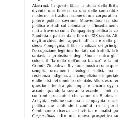
Abstract:
In questo libro, la storia della Bri
diventa una finestra su una delle contraddizi
moderno: la trasformazione di una corporation o
potere politico sovrano. Muovendosi tra storia
politica e studi sul colonialismo d’insediamento
miti attraverso cui la Compagnia giustificò la c
Rhodesia a partire dalla fine del XIX secolo. At
degli archivi, dei rapporti ufficiali e della 
stessa Compagnia, il libro analizza sei principa
l’occupazione legittima fondata sui trattati, la l
schiavi, la protezione degli Shona contro gli 
coloni, il “fardello dell’uomo bianco” e la mi
Grande Zimbabwe. Il volume mostra come quest
semplici ornamenti ideologici statici, ma r
resistenza indigena, alla competizione imperiale
e alle crisi del dominio coloniale. Allo stesso t
questione teorica più ampia e ancora oggi d
accade quando la sovranità eccede i limiti de
confronto con autori che vanno da Hobbes e
Arrighi, il volume esamina la compagnia conce
politica che confonde i confini tra corpora
Combinando ricerca archivistica e analisi poli
Corporations
offre una nuova prospettiva sul