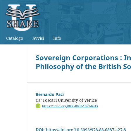
Catalogo
Avvisi
Info
Sovereign Corporations : Int
Philosophy of the British 
Bernardo Paci
Ca’ Foscari University of Venice
https://orcid.org/0000-0003-1627-691X
DOI:
https://doi.org/10.6093/978-88-6887-427-8