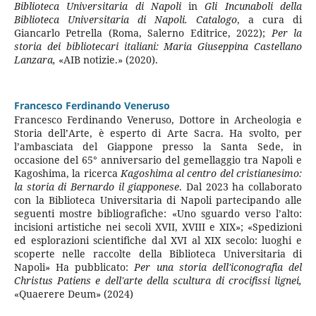
Biblioteca Universitaria di Napoli
in
Gli Incunaboli della
Biblioteca Universitaria di Napoli. Catalogo
, a cura di
Giancarlo Petrella (Roma, Salerno Editrice, 2022);
Per la
storia dei bibliotecari italiani: Maria Giuseppina Castellano
Lanzara,
«AIB notizie.» (2020).
Francesco Ferdinando Veneruso
Francesco Ferdinando Veneruso, Dottore in Archeologia e
Storia dell’Arte, è esperto di Arte Sacra. Ha svolto, per
l’ambasciata del Giappone presso la Santa Sede, in
occasione del 65° anniversario del gemellaggio tra Napoli e
Kagoshima, la ricerca
Kagoshima al centro del cristianesimo:
la storia di Bernardo il giapponese
. Dal 2023 ha collaborato
con la Biblioteca Universitaria di Napoli partecipando alle
seguenti mostre bibliografiche: «Uno sguardo verso l’alto:
incisioni artistiche nei secoli XVII, XVIII e XIX»; «Spedizioni
ed esplorazioni scientifiche dal XVI al XIX secolo: luoghi e
scoperte nelle raccolte della Biblioteca Universitaria di
Napoli» Ha pubblicato:
Per una storia dell'iconografia del
Christus Patiens e dell'arte della scultura di crocifissi lignei,
«Quaerere Deum» (2024)