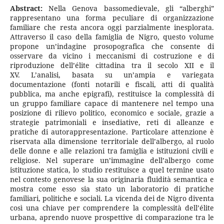
Abstract:
Nella Genova bassomedievale, gli “alberghi”
rappresentano una forma peculiare di organizzazione
familiare che resta ancora oggi parzialmente inesplorata.
Attraverso il caso della famiglia de Nigro, questo volume
propone un’indagine prosopografica che consente di
osservare da vicino i meccanismi di costruzione e di
riproduzione dell’élite cittadina tra il secolo XII e il
XV. L’analisi, basata su un’ampia e variegata
documentazione (fonti notarili e fiscali, atti di qualità
pubblica, ma anche epigrafi), restituisce la complessità di
un gruppo familiare capace di mantenere nel tempo una
posizione di rilievo politico, economico e sociale, grazie a
strategie patrimoniali e insediative, reti di alleanze e
pratiche di autorappresentazione. Particolare attenzione è
riservata alla dimensione territoriale dell’albergo, al ruolo
delle donne e alle relazioni tra famiglia e istituzioni civili e
religiose. Nel superare un’immagine dell’albergo come
istituzione statica, lo studio restituisce a quel termine usato
nel contesto genovese la sua originaria fluidità semantica e
mostra come esso sia stato un laboratorio di pratiche
familiari, politiche e sociali. La vicenda dei de Nigro diventa
così una chiave per comprendere la complessità dell’élite
urbana, aprendo nuove prospettive di comparazione tra le