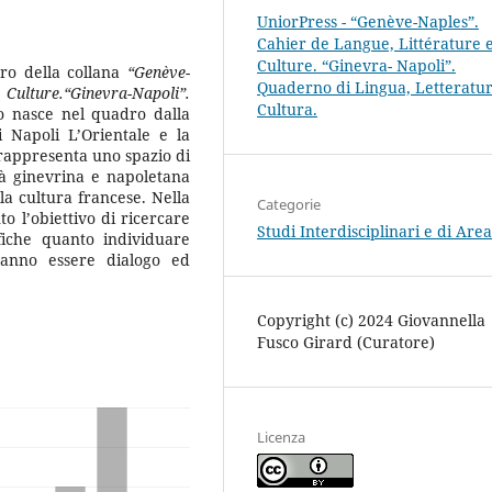
UniorPress - “Genève-Naples”.
Cahier de Langue, Littérature 
Culture. “Ginevra- Napoli”.
ro della collana
“Genève-
Quaderno di Lingua, Letteratur
ulture.“Ginevra-Napoli”.
Cultura.
so nasce nel quadro dalla
i Napoli L’Orientale e la
 rappresenta uno spazio di
tà ginevrina e napoletana
lla cultura francese. Nella
Categorie
o l’obiettivo di ricercare
Studi Interdisciplinari e di Area
fiche quanto individuare
tranno essere dialogo ed
Copyright (c) 2024 Giovannella
Fusco Girard (Curatore)
Licenza