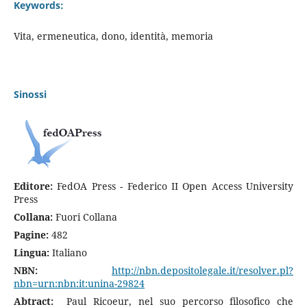
Keywords:
Vita, ermeneutica, dono, identità, memoria
Sinossi
Editore:
FedOA Press - Federico II Open Access University
Press
Collana:
Fuori Collana
Pagine:
482
Lingua:
Italiano
NBN:
http://nbn.depositolegale.it/resolver.pl?
nbn=urn:nbn:it:unina-29824
Abtract:
Paul Ricoeur, nel suo percorso filosofico che