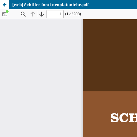
[web] Schiller fonti neoplatoniche.pdf