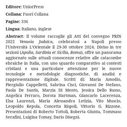
Editore:
UniorPress
Collana:
Fuori Collana
Pagine:
336
Lingua:
Italiano, inglese
Abstract
: Il volume raccoglie gli Atti del convegno PRIN
2022
Venusia Judaica
, celebratosi a Napoli presso
l’Università L’Orientale il 29-30 ottobre 2024. Diviso in tre
sezioni (
Apulia
,
Sardinia et Sicilia
,
Roma
), offre un panorama
aggiornato sulle attuali conoscenze relative alle catacombe
ebraiche in Italia, con uno sguardo comparativo ai contesti
cristiani e una particolare attenzione per le nuove
tecnologie e metodologie diagnostiche, di analisi e
rappresentazione digitale. Scritti di: Maria Amodio,
Piergiulio Cappelletti, Sabrina Cisci, Giovanni De Stefano,
Paola De Santis, Marzia Di Mento, Jessica Dello Russo,
Angelica Ferraro, Dorota Hartman, Giancarlo Lacerenza,
Elsa Laurenzi, Maria Alessandra Letizia, Vito Muscio,
Leopoldo Repola, Concetta Rispoli, Vittorio G. Rizzone.
Presentazioni di Roberto Tottoli, Roberta Giunta, Tommaso
Serafini, Luigina Tomay, Dario Disegni.