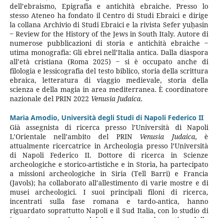
dell’ebraismo, Epigrafia e antichità ebraiche. Presso lo
stesso Ateneo ha fondato il Centro di Studi Ebraici e dirige
la collana Archivio di Studi Ebraici e la rivista Sefer yuḥasin
‒ Review for the History of the Jews in South Italy. Autore di
numerose pubblicazioni di storia e antichità ebraiche ‒
utima monografia: Gli ebrei nell’Italia antica. Dalla diaspora
all’età cristiana (Roma 2025) ‒ si è occupato anche di
filologia e lessicografia del testo biblico, storia della scrittura
ebraica, letteratura di viaggio medievale, storia della
scienza e della magia in area mediterranea. È coordinatore
nazionale del PRIN 2022
Venusia Judaica
.
Maria Amodio,
Università degli Studi di Napoli Federico II
Già assegnista di ricerca presso l’Università di Napoli
L’Orientale nell’ambito del PRIN
Venusia Judaica
, è
attualmente ricercatrice in Archeologia presso l’Università
di Napoli Federico II. Dottore di ricerca in Scienze
archeologiche e storico-artistiche e in Storia, ha partecipato
a missioni archeologiche in Siria (Tell Barri) e Francia
(Javols); ha collaborato all’allestimento di varie mostre e di
musei archeologici. I suoi principali filoni di ricerca,
incentrati sulla fase romana e tardo-antica, hanno
riguardato soprattutto Napoli e il Sud Italia, con lo studio di