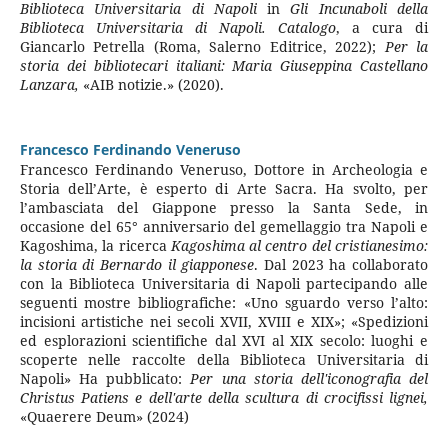
Biblioteca Universitaria di Napoli
in
Gli Incunaboli della
Biblioteca Universitaria di Napoli. Catalogo
, a cura di
Giancarlo Petrella (Roma, Salerno Editrice, 2022);
Per la
storia dei bibliotecari italiani: Maria Giuseppina Castellano
Lanzara,
«AIB notizie.» (2020).
Francesco Ferdinando Veneruso
Francesco Ferdinando Veneruso, Dottore in Archeologia e
Storia dell’Arte, è esperto di Arte Sacra. Ha svolto, per
l’ambasciata del Giappone presso la Santa Sede, in
occasione del 65° anniversario del gemellaggio tra Napoli e
Kagoshima, la ricerca
Kagoshima al centro del cristianesimo:
la storia di Bernardo il giapponese
. Dal 2023 ha collaborato
con la Biblioteca Universitaria di Napoli partecipando alle
seguenti mostre bibliografiche: «Uno sguardo verso l’alto:
incisioni artistiche nei secoli XVII, XVIII e XIX»; «Spedizioni
ed esplorazioni scientifiche dal XVI al XIX secolo: luoghi e
scoperte nelle raccolte della Biblioteca Universitaria di
Napoli» Ha pubblicato:
Per una storia dell'iconografia del
Christus Patiens e dell'arte della scultura di crocifissi lignei,
«Quaerere Deum» (2024)