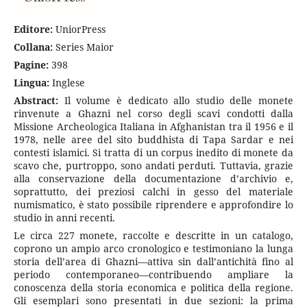
E
ditore:
UniorPress
Collana:
Series Maior
Pagine:
398
Lingua:
Inglese
Abstract:
Il volume è dedicato allo studio delle monete
rinvenute a Ghazni nel corso degli scavi condotti dalla
Missione Archeologica Italiana in Afghanistan tra il 1956 e il
1978, nelle aree del sito buddhista di Tapa Sardar e nei
contesti islamici. Si tratta di un corpus inedito di monete da
scavo che, purtroppo, sono andati perduti. Tuttavia, grazie
alla conservazione della documentazione d’archivio e,
soprattutto, dei preziosi calchi in gesso del materiale
numismatico, è stato possibile riprendere e approfondire lo
studio in anni recenti.
Le circa 227 monete, raccolte e descritte in un catalogo,
coprono un ampio arco cronologico e testimoniano la lunga
storia dell’area di Ghazni—attiva sin dall’antichità fino al
periodo contemporaneo—contribuendo ampliare la
conoscenza della storia economica e politica della regione.
Gli esemplari sono presentati in due sezioni: la prima