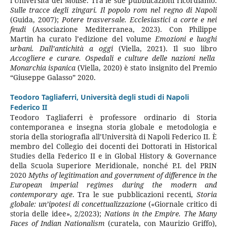
l’Università del Molise. Tra le sue pubblicazioni ricordiamo:
Sulle tracce degli zingari. Il popolo rom nel regno di Napoli
(Guida, 2007);
Potere trasversale. Ecclesiastici a corte e nei
feudi
(Associazione Mediterranea, 2023). Con Philippe
Martin ha curato l’edizione del volume
Emozioni e luoghi
urbani. Dall’antichità a oggi
(Viella, 2021). Il suo libro
Accogliere e curare. Ospedali e culture delle nazioni nella
Monarchia ispanica
(Viella, 2020) è stato insignito del Premio
“Giuseppe Galasso” 2020.
Teodoro Tagliaferri,
Università degli studi di Napoli
Federico II
Teodoro Tagliaferri è professore ordinario di Storia
contemporanea e insegna storia globale e metodologia e
storia della storiografia all’Università di Napoli Federico II. È
membro del Collegio dei docenti dei Dottorati in Historical
Studies della Federico II e in Global History & Governance
della Scuola Superiore Meridionale, nonché P.I. del PRIN
2020
Myths of legitimation and government of difference in the
European imperial regimes during the modern and
contemporary age
. Tra le sue pubblicazioni recenti,
Storia
globale: un’ipotesi di concettualizzazione
(«Giornale critico di
storia delle idee», 2/2023);
Nations in the Empire. The Many
Faces of Indian Nationalism
(curatela, con Maurizio Griffo),