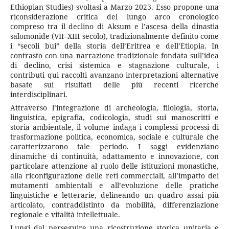
Ethiopian Studies) svoltasi a Marzo 2023. Esso propone una
riconsiderazione critica del lungo arco cronologico
compreso tra il declino di Aksum e l’ascesa della dinastia
salomonide (VII–XIII secolo), tradizionalmente definito come
i “secoli bui” della storia dell’Eritrea e dell’Etiopia. In
contrasto con una narrazione tradizionale fondata sull’idea
di declino, crisi sistemica e stagnazione culturale, i
contributi qui raccolti avanzano interpretazioni alternative
basate sui risultati delle più recenti ricerche
interdisciplinari.
Attraverso l’integrazione di archeologia, filologia, storia,
linguistica, epigrafia, codicologia, studi sui manoscritti e
storia ambientale, il volume indaga i complessi processi di
trasformazione politica, economica, sociale e culturale che
caratterizzarono tale periodo. I saggi evidenziano
dinamiche di continuità, adattamento e innovazione, con
particolare attenzione al ruolo delle istituzioni monastiche,
alla riconfigurazione delle reti commerciali, all’impatto dei
mutamenti ambientali e all’evoluzione delle pratiche
linguistiche e letterarie, delineando un quadro assai più
articolato, contraddistinto da mobilità, differenziazione
regionale e vitalità intellettuale.
Lungi dal perseguire una ricostruzione storica unitaria e