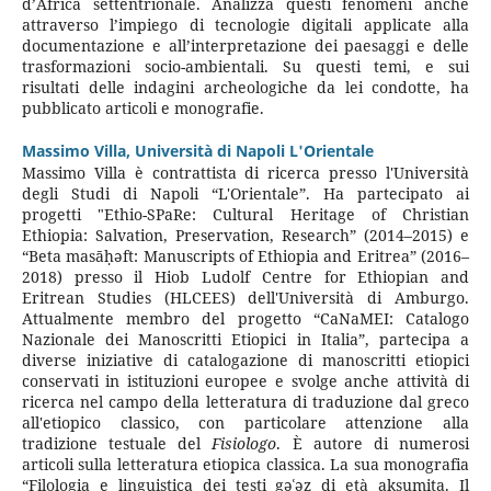
d’Africa settentrionale. Analizza questi fenomeni anche
attraverso l’impiego di tecnologie digitali applicate alla
documentazione e all’interpretazione dei paesaggi e delle
trasformazioni socio-ambientali. Su questi temi, e sui
risultati delle indagini archeologiche da lei condotte, ha
pubblicato articoli e monografie.
Massimo Villa,
Università di Napoli L'Orientale
Massimo Villa è contrattista di ricerca presso l'Università
degli Studi di Napoli “L'Orientale”. Ha partecipato ai
progetti "Ethio-SPaRe: Cultural Heritage of Christian
Ethiopia: Salvation, Preservation, Research” (2014–2015) e
“Beta masāḥǝft: Manuscripts of Ethiopia and Eritrea” (2016–
2018) presso il Hiob Ludolf Centre for Ethiopian and
Eritrean Studies (HLCEES) dell'Università di Amburgo.
Attualmente membro del progetto “CaNaMEI: Catalogo
Nazionale dei Manoscritti Etiopici in Italia”, partecipa a
diverse iniziative di catalogazione di manoscritti etiopici
conservati in istituzioni europee e svolge anche attività di
ricerca nel campo della letteratura di traduzione dal greco
all'etiopico classico, con particolare attenzione alla
tradizione testuale del
Fisiologo
. È autore di numerosi
articoli sulla letteratura etiopica classica. La sua monografia
“Filologia e linguistica dei testi gǝʿǝz di età aksumita. Il