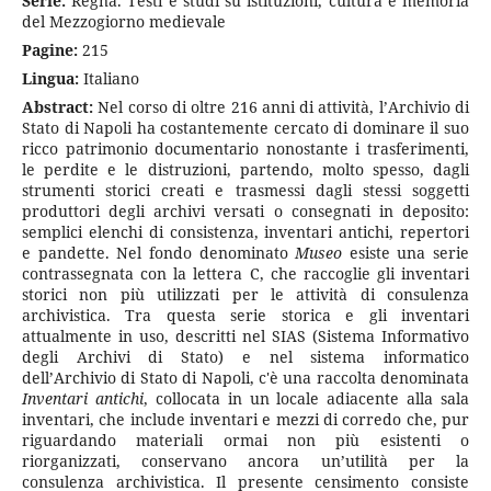
Serie:
Regna. Testi e studi su istituzioni, cultura e memoria
del Mezzogiorno medievale
Pagine:
215
Lingua:
Italiano
Abstract:
Nel corso di oltre 216 anni di attività, l’Archivio di
Stato di Napoli ha costantemente cercato di dominare il suo
ricco patrimonio documentario nonostante i trasferimenti,
le perdite e le distruzioni, partendo, molto spesso, dagli
strumenti storici creati e trasmessi dagli stessi soggetti
produttori degli archivi versati o consegnati in deposito:
semplici elenchi di consistenza, inventari antichi, repertori
e pandette. Nel fondo denominato
Museo
esiste una serie
contrassegnata con la lettera C, che raccoglie gli inventari
storici non più utilizzati per le attività di consulenza
archivistica. Tra questa serie storica e gli inventari
attualmente in uso, descritti nel SIAS (Sistema Informativo
degli Archivi di Stato) e nel sistema informatico
dell’Archivio di Stato di Napoli, c'è una raccolta denominata
Inventari antichi
, collocata in un locale adiacente alla sala
inventari, che include inventari e mezzi di corredo che, pur
riguardando materiali ormai non più esistenti o
riorganizzati, conservano ancora un’utilità per la
consulenza archivistica. Il presente censimento consiste