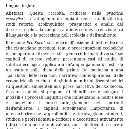
Lingua:
inglese
Abstract:
Questa raccolta, radicata nella
practical
ecostylistics
e attingendo da impianti teorici quali stilistica,
studi retorici, ecolinguistica, pragmatica e analisi del
discorso, esplora la complessa e interconnessa relazione tra
il linguaggio e la percezione dell'ecologia e dell'ambiente.
Il termine
Eco-Speak
si riferisce all’insieme di testi e discorsi
che riguardano questioni, temi e preoccupazioni ecologiche
e che operano attraverso stili, generi e formati diversi. I sei
capitoli di questo volume presentano casi di studio di
stilistica ecologica applicata a un'ampia gamma di testi: da
un trattato sulla dieta della prima età moderna a una
"parabola" letteraria non narrativa contemporanea; dalle
eco-notizie alle etichette degli indumenti; dai discorsi politici
su questioni ambientali alla prosa narrativa del XX secolo.
Ciascun capitolo si propone di identificare e spiegare i
modelli e i processi linguistici che influenzano le nostre idee
e modellano i nostri atteggiamenti nei confronti
dell'ambiente. I capitoli sottolineano l'importanza di
ulteriori ricerche approfondite e incoraggiano studenti,
studiosi e professionisti a criticare e decostruire attivamente
i discorsi dannosi e ambivalenti, con l'obiettivo di creare e