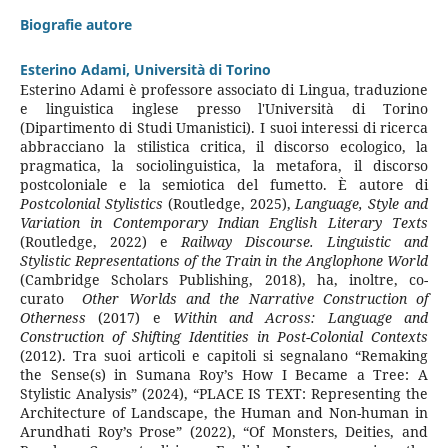
Biografie autore
Esterino Adami,
Università di Torino
Esterino Adami è professore associato di Lingua, traduzione
e linguistica inglese presso l'Università di Torino
(Dipartimento di Studi Umanistici). I suoi interessi di ricerca
abbracciano la stilistica critica, il discorso ecologico, la
pragmatica, la sociolinguistica, la metafora, il discorso
postcoloniale e la semiotica del fumetto. È autore di
Postcolonial Stylistics
(Routledge, 2025),
Language, Style and
Variation in Contemporary Indian English Literary Texts
(Routledge, 2022) e
Railway Discourse. Linguistic and
Stylistic Representations of the Train in the Anglophone World
(Cambridge Scholars Publishing, 2018), ha, inoltre, co-
curato
Other Worlds and the Narrative Construction of
Otherness
(2017) e
Within and Across: Language and
Construction of Shifting Identities in Post-Colonial Contexts
(2012). Tra suoi articoli e capitoli si segnalano “Remaking
the Sense(s) in Sumana Roy’s How I Became a Tree: A
Stylistic Analysis” (2024), “PLACE IS TEXT: Representing the
Architecture of Landscape, the Human and Non-human in
Arundhati Roy’s Prose” (2022), “Of Monsters, Deities, and