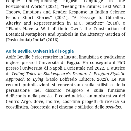
People: Conceptualising English Language in the
Postcolonial World” (2021), “Feeling the Future: Text World
Theory, Emotions and Reader Response in Indian Science
Fiction Short Stories” (2021), “A Passage to Gibraltar:
Alterity and Representation in M.G. Sanchez” (2018), e
“‘Plants Have a Will of their Own’: the Construction of
Botanical Metaphors and Symbols in the Literary Garden of
(Postcolonial) India” (2016).
Aoife Beville,
Università di Foggia
Aoife Beville è ricercatrice in lingua, linguistica e traduzione
inglese presso l’Università di Foggia. Ha conseguito il PhD
presso l'Università di Napoli L'Orientale nel 2022. È autrice
di
Telling Tales in Shakespeare’s Drama: A Pragma-Stylistic
Approach to Lying
(Paolo Loffredo Editore, 2022). Le sue
recenti pubblicazioni si concentrano sulla stilistica della
persuasione nel discorso religioso e sulla funzione
dell’ironia nella poesia. È coordinatrice amministrativa del
Centro Argo, dove, inoltre, coordina progetti di ricerca su
ecostilistica, (s)cortesia nel cinema e stilistica dello
pseudos
.