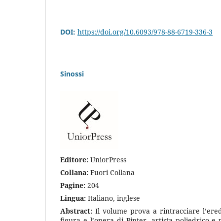
DOI:
https://doi.org/10.6093/978-88-6719-336-3
Sinossi
E
ditore:
UniorPress
Collana:
Fuori Collana
Pagine:
204
Lingua:
Italiano, inglese
Abstract:
Il volume prova a rintracciare l’ere
figura e l’opera di Pinter, artista poliedrico 