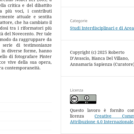
lla critica e del dibattito
a più voci, i contributi
temente attuale e sentita
Categorie
ttore, che ha cambiato il
Studi Interdisciplinari e di Area
osi tra i riformatori più
tà del Novecento. Per tale
in modo da raggruppare da
a serie di testimonianze
e in diverse forme, hanno
Copyright (c) 2025 Roberto
ello di fotografare Pinter
D’Avascio, Bianca Del Villano,
cce vive della sua opera,
Annamaria Sapienza (Curatore
tra contemporaneità.
Licenza
Questo lavoro è fornito co
licenza
Creative Comm
Attribuzione 4.0 Internazionale