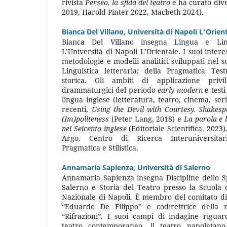
rivista
Perseo, la sfida del teatro
e ha curato div
2019, Harold Pinter 2022, Macbeth 2024).
Bianca Del Villano,
Università di Napoli L'Orien
Bianca Del Villano insegna Lingua e Ling
L’Università di Napoli L’Orientale. I suoi inter
metodologie e modelli analitici sviluppati nel sol
Linguistica letteraria; della Pragmatica Test
storica. Gli ambiti di applicazione privil
drammaturgici del periodo
early modern
e testi
lingua inglese (letteratura, teatro, cinema, se
recenti,
Using the Devil with Courtesy. Shakes
(Im)politeness
(Peter Lang, 2018) e
La parola e 
nel Seicento inglese
(Editoriale Scientifica, 2023)
Argo. Centro di Ricerca Interuniversita
Pragmatica e Stilistica.
Annamaria Sapienza,
Università di Salerno
Annamaria Sapienza insegna Discipline dello Spe
Salerno e Storia del Teatro presso la Scuola 
Nazionale di Napoli. È membro del comitato di
“Eduardo De Filippo” e codirettrice della r
“Rifrazioni”. I suoi campi di indagine rigua
teatro contemporaneo, il teatro napoletano,