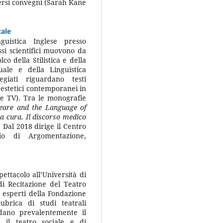
ersi convegni (Sarah Kane
tale
uistica Inglese presso
essi scientifici muovono da
co della Stilistica e della
uale e della Linguistica
egiati riguardano testi
 estetici contemporanei in
rie TV). Tra le monografie
peare and the Language of
la cura. Il discorso medico
. Dal 2018 dirige il Centro
rio di Argomentazione,
ttacolo all’Università di
di Recitazione del Teatro
 esperti della Fondazione
ubrica di studi teatrali
rdano prevalentemente il
 il teatro sociale e di