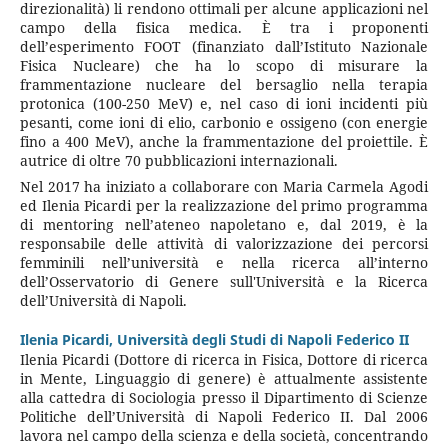
direzionalità) li rendono ottimali per alcune applicazioni nel
campo della fisica medica. È tra i proponenti
dell’esperimento FOOT (finanziato dall’Istituto Nazionale
Fisica Nucleare) che ha lo scopo di misurare la
frammentazione nucleare del bersaglio nella terapia
protonica (100-250 MeV) e, nel caso di ioni incidenti più
pesanti, come ioni di elio, carbonio e ossigeno (con energie
fino a 400 MeV), anche la frammentazione del proiettile. È
autrice di oltre 70 pubblicazioni internazionali.
Nel 2017 ha iniziato a collaborare con Maria Carmela Agodi
ed Ilenia Picardi per la realizzazione del primo programma
di mentoring nell’ateneo napoletano e, dal 2019, è la
responsabile delle attività di valorizzazione dei percorsi
femminili nell’università e nella ricerca all’interno
dell’Osservatorio di Genere sull'Università e la Ricerca
dell’Università di Napoli.
Ilenia Picardi,
Università degli Studi di Napoli Federico II
Ilenia Picardi (Dottore di ricerca in Fisica, Dottore di ricerca
in Mente, Linguaggio di genere) è attualmente assistente
alla cattedra di Sociologia presso il Dipartimento di Scienze
Politiche dell’Università di Napoli Federico II. Dal 2006
lavora nel campo della scienza e della società, concentrando