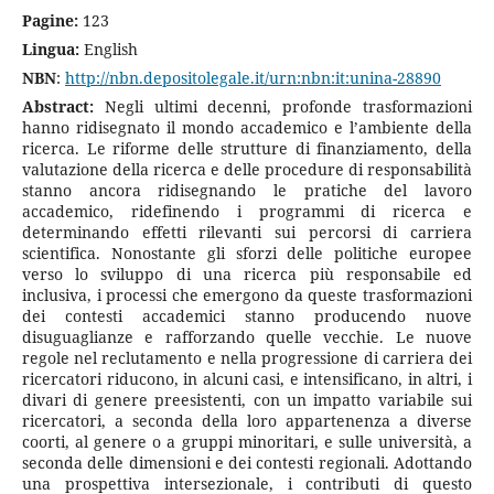
Pagine:
123
Lingua:
English
NBN
:
http://nbn.depositolegale.it/urn:nbn:it:unina-28890
Abstract:
Negli ultimi decenni, profonde trasformazioni
hanno ridisegnato il mondo accademico e l’ambiente della
ricerca. Le riforme delle strutture di finanziamento, della
valutazione della ricerca e delle procedure di responsabilità
stanno ancora ridisegnando le pratiche del lavoro
accademico, ridefinendo i programmi di ricerca e
determinando effetti rilevanti sui percorsi di carriera
scientifica. Nonostante gli sforzi delle politiche europee
verso lo sviluppo di una ricerca più responsabile ed
inclusiva, i processi che emergono da queste trasformazioni
dei contesti accademici stanno producendo nuove
disuguaglianze e rafforzando quelle vecchie. Le nuove
regole nel reclutamento e nella progressione di carriera dei
ricercatori riducono, in alcuni casi, e intensificano, in altri, i
divari di genere preesistenti, con un impatto variabile sui
ricercatori, a seconda della loro appartenenza a diverse
coorti, al genere o a gruppi minoritari, e sulle università, a
seconda delle dimensioni e dei contesti regionali. Adottando
una prospettiva intersezionale, i contributi di questo