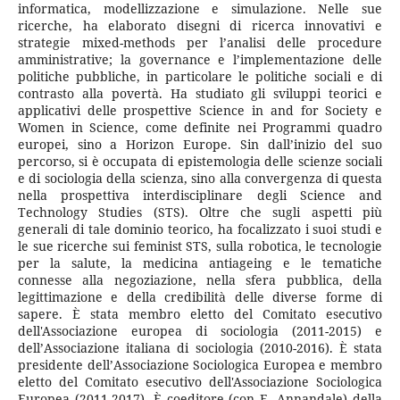
informatica, modellizzazione e simulazione. Nelle sue
ricerche, ha elaborato disegni di ricerca innovativi e
strategie mixed-methods per l’analisi delle procedure
amministrative; la governance e l’implementazione delle
politiche pubbliche, in particolare le politiche sociali e di
contrasto alla povertà. Ha studiato gli sviluppi teorici e
applicativi delle prospettive Science in and for Society e
Women in Science, come definite nei Programmi quadro
europei, sino a Horizon Europe. Sin dall’inizio del suo
percorso, si è occupata di epistemologia delle scienze sociali
e di sociologia della scienza, sino alla convergenza di questa
nella prospettiva interdisciplinare degli Science and
Technology Studies (STS). Oltre che sugli aspetti più
generali di tale dominio teorico, ha focalizzato i suoi studi e
le sue ricerche sui feminist STS, sulla robotica, le tecnologie
per la salute, la medicina antiageing e le tematiche
connesse alla negoziazione, nella sfera pubblica, della
legittimazione e della credibilità delle diverse forme di
sapere. È stata membro eletto del Comitato esecutivo
dell'Associazione europea di sociologia (2011-2015) e
dell’Associazione italiana di sociologia (2010-2016). È stata
presidente dell’Associazione Sociologica Europea e membro
eletto del Comitato esecutivo dell'Associazione Sociologica
Europea (2011-2017). È coeditore (con E. Annandale) della