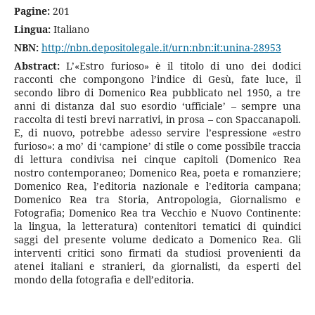
Pagine:
201
Lingua:
Italiano
NBN:
http://nbn.depositolegale.it/urn:nbn:it:unina-28953
Abstract:
L’«Estro furioso» è il titolo di uno dei dodici
racconti che compongono l’indice di Gesù, fate luce, il
secondo libro di Domenico Rea pubblicato nel 1950, a tre
anni di distanza dal suo esordio ‘ufficiale’ – sempre una
raccolta di testi brevi narrativi, in prosa – con Spaccanapoli.
E, di nuovo, potrebbe adesso servire l’espressione «estro
furioso»: a mo’ di ‘campione’ di stile o come possibile traccia
di lettura condivisa nei cinque capitoli (Domenico Rea
nostro contemporaneo; Domenico Rea, poeta e romanziere;
Domenico Rea, l’editoria nazionale e l’editoria campana;
Domenico Rea tra Storia, Antropologia, Giornalismo e
Fotografia; Domenico Rea tra Vecchio e Nuovo Continente:
la lingua, la letteratura) contenitori tematici di quindici
saggi del presente volume dedicato a Domenico Rea. Gli
interventi critici sono firmati da studiosi provenienti da
atenei italiani e stranieri, da giornalisti, da esperti del
mondo della fotografia e dell’editoria.