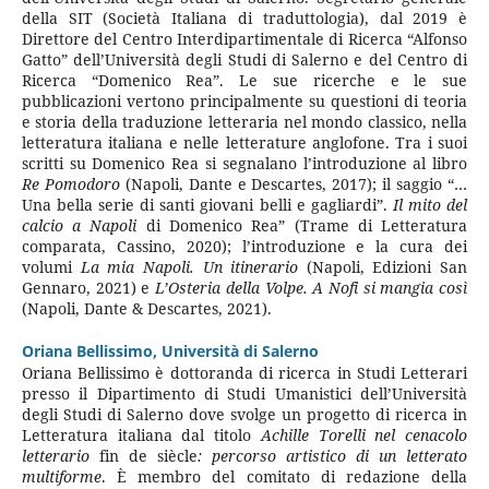
della SIT (Società Italiana di traduttologia), dal 2019 è
Direttore del Centro Interdipartimentale di Ricerca “Alfonso
Gatto” dell’Università degli Studi di Salerno e del Centro di
Ricerca “Domenico Rea”. Le sue ricerche e le sue
pubblicazioni vertono principalmente su questioni di teoria
e storia della traduzione letteraria nel mondo classico, nella
letteratura italiana e nelle letterature anglofone. Tra i suoi
scritti su Domenico Rea si segnalano l’introduzione al libro
Re Pomodoro
(Napoli, Dante e Descartes, 2017); il saggio “…
Una bella serie di santi giovani belli e gagliardi”.
Il mito del
calcio a Napoli
di Domenico Rea” (Trame di Letteratura
comparata, Cassino, 2020); l’introduzione e la cura dei
volumi
La mia Napoli. Un itinerario
(Napoli, Edizioni San
Gennaro, 2021) e
L’Osteria della Volpe. A Nofi si mangia così
(Napoli, Dante & Descartes, 2021).
Oriana Bellissimo,
Università di Salerno
Oriana Bellissimo è dottoranda di ricerca in Studi Letterari
presso il Dipartimento di Studi Umanistici dell’Università
degli Studi di Salerno dove svolge un progetto di ricerca in
Letteratura italiana dal titolo
Achille Torelli nel cenacolo
letterario
fin de siècle
: percorso artistico di un letterato
multiforme
. È membro del comitato di redazione della